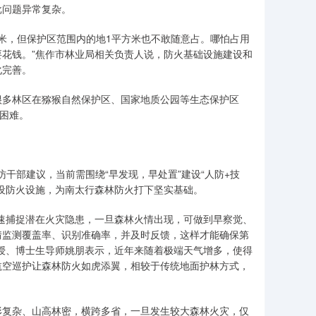
批问题异常复杂。
米，但保护区范围内的地1平方米也不敢随意占。哪怕占用
花钱。”焦作市林业局相关负责人说，防火基础设施建设和
化完善。
多林区在猕猴自然保护区、国家地质公园等生态保护区
加困难。
干部建议，当前需围绕“早发现，早处置”建设“人防+技
设防火设施，为南太行森林防火打下坚实基础。
捕捉潜在火灾隐患，一旦森林火情出现，可做到早察觉、
情监测覆盖率、识别准确率，并及时反馈，这样才能确保第
授、博士生导师姚朋表示，近年来随着极端天气增多，使得
航空巡护让森林防火如虎添翼，相较于传统地面护林方式，
复杂、山高林密，横跨多省，一旦发生较大森林火灾，仅