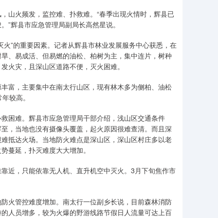
山火频发，监控难、扑救难。“春季出现火情时，辉县已
。”辉县市应急管理局副局长高然星说。
火”的重要因素。记者从辉县市林业发展服务中心获悉，在
耐旱、易成活、但易燃的油松、柏树为主，集中连片，树种
引发火灾，且深山区道路不便，灭火困难。
丰富，主要集中在南太行山区，现有林木多为侧柏、油松
常年较高。
救困难。辉县市应急管理局干部介绍，浅山区交通条件
罕至，当地也没有摄像头覆盖，起火原因很难查清。而且深
很难抵达火场。当地防火难点是深山区，深山区村庄多以老
火势蔓延，扑灭难度大大增加。
靠近，只能依靠无人机、直升机空中灭火。3月下旬焦作市
防火管控难度增加。南太行一位副乡长说，目前森林消防
游的人员增多，较为火爆的野游线路节假日人流量可达上百