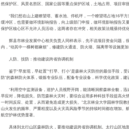
然保护区、风景名胜区、国家公园等重点保护区域，土地占用、项目审
“我们想在山上建瞭望塔、蓄水池、停机坪，一个瞭望塔占地16平方
缓冲区，也需要做环境影响报告，向上级部门申报，做环境影响报告又要
保护区核心区不允许人员活动，这两者存在冲突，相关政策法规亟待优
辉县市林业发展中心相关负责人同样表示，先不说项目资金问题，很
内，“动其中一棵树都麻烦”，修建防火通道、防火墙、隔离带等设施更
人防、技防：推动建设跨省协调机制
鉴于“早发现，早处置”“打早、打小”是森林火灾防控的最佳手段，受访
防”的森林防火体系，锻炼专业队伍，配备专业设备，科学优化政策，建
“利用空中监测设备，巡护人员视野开阔，能清晰洞察森林全貌，迅速
早应对，降低损失。防范森林火灾时，要综合运用多种科技手段提高火
一时间反应、处置，从而避免造成更大损失。”北京林业大学园林学院教
山火发生的频率、严重程度以及火灾高风险季节的持续时间都在增加。
航空护林优势显著。
具体到太行山区森林防火，要推动建设跨省协调机制。太行山区地形