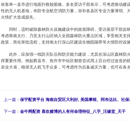
依靠单一县市进行地面扑救较困难。多名受访干部表示，可考虑推动建
性的无人机基地，布防专业航空消防力量，弥补各县区专业力量薄弱、
火情扩大造成损失。
同时，适时破除森林防火设施建设中的政策障碍。受访基层干部反映，《
考虑将南太行、乃至太行山区纳入全国森林防火重点区域，享受相关支
政策，简化审批流程，支持南太行深山区建设生物阻隔带等火情防控设
此外，应加强一线防灾队伍和防灾能力建设，尤其在深山区森林防火
挥重要作用。例如辉县市、焦作市中站区都曾尝试用上百台经过改造的
农业大省，植保无人机飞手众多，可考虑作为后备减灾力量，也可在各乡
上一篇：
保宇配资平台 海南自贸区大利好, 美国摩根、阿布达比、社保
下一篇：
金牛网配资 喜欢赌博的人有何命理特征_八字_汪缘堂_天干