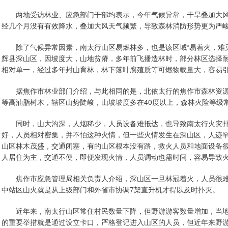
两地受访林业、应急部门干部均表示，今年气候异常，干旱叠加大风，
经几个月没有有效降水，叠加大风天气频繁，导致森林消防形势更为严峻
除了气候异常因素，南太行山区易燃林多，也是该区域“易着火，难灭
辉县深山区，因坡度大，山地贫瘠，多年前飞播造林时，部分林区选择
相对单一，经过多年封山育林，林下落叶腐殖质等可燃物载量大，容易
据焦作市林业部门介绍，与此相同的是，北依太行的焦作市森林资源
等高油脂树木，辖区山势陡峻，山坡坡度多在40度以上，森林火险等级
同时，山大沟深，人烟稀少，人员设备难抵达，也导致南太行火灾扑
好，人员相对密集，并不怕这种火情，但一些火情发生在深山区，人迹
山区林木茂盛，交通闭塞，有的山区根本没有路，救火人员和地面设备
人居住为主，交通不便，即便发现火情，人员调动也需时间，容易导致
焦作市应急管理局相关负责人介绍，深山区一旦林冠着火，人员很难
中站区山火就是从上级部门和外省市协调7架直升机才得以及时扑灭。
近年来，南太行山区常住村民数量下降，但野游游客数量增加，当地
的重要举措就是通过设立卡口，严格登记进入山区的人员，但近年来野