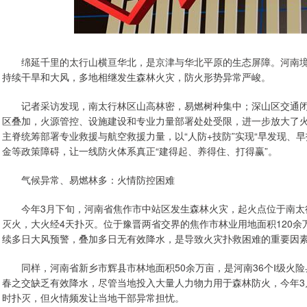
绵延千里的太行山横亘华北，是京津与华北平原的生态屏障。河南境
持续干旱和大风，多地相继发生森林火灾，防火形势异常严峻。
记者采访发现，南太行林区山高林密，易燃树种集中；深山区交通闭塞
区叠加，火源管控、设施建设和专业力量部署处处受限，进一步放大了
主脊统筹部署专业救援与航空救援力量，以“人防+技防”实现“早发现、
金等政策障碍，让一线防火体系真正“建得起、养得住、打得赢”。
气候异常、易燃林多：火情防控困难
今年3月下旬，河南省焦作市中站区发生森林火灾，起火点位于南太
灭火，大火经4天扑灭。位于豫晋两省交界的焦作市林业用地面积120
续多日大风预警，叠加多日无有效降水，是导致火灾扑救困难的重要因
同样，河南省新乡市辉县市林地面积50余万亩，是河南36个Ⅰ级火险
春之交缺乏有效降水，尽管当地投入大量人力物力用于森林防火，今年3
时扑灭，但火情频发让当地干部异常担忧。