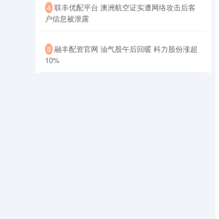
​联丰优配平台 澳洲航空证实遭网络攻击后客
4
户信息被泄露
​融丰配资官网 油气股午后回暖 科力股份涨超
5
10%