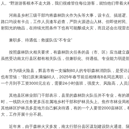
人。“野游游客根本不走大路，我们很难管住每位游客，就怕他们带着火
河南县乡村三级干部均将森林防火作为头等大事，设卡点、搞巡逻、
路口均设有卡点，工作人员逢车必查，严防火源进山入林。但即使村民
射阳光的物品，在持续光照条件下也有可能酿成火灾，而且还会出现雷
兼职多、待遇低：救援队伍“不专业”
按照森林防火相关要求，有森林防火任务的县（市、区）应当建立森
虽然受访南太行县区都有相关队伍，但兼职化、待遇低、专业能力弱是
作为Ⅰ级火险县，辉县市有一支编制60人的专职森林消防队，是受访
也有苦恼：“我们原来满编60人，2025年春节前后相继有8名同志离职
一个月到手工资3000元左右，需要24小时值班，强度大、风险高，人员
其他县区林业部门干部表示，县里的森林防火队伍并不专业，有的甚至
时，一线防火任务更多压在属地乡村干部和护林员头上。焦作市林业局
其他林区护林员多是地方自己解决待遇，有的一个人要管2000亩林区
大，工作开展十分不易。
近年来，由于森林火灾多发，南太行部分县区谋划建设防火通道、隔