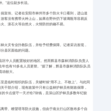
种。”这位副乡长说。
搞宣传。记者在安阳市林州市多个防火卡口看到，进山道
、游客没有携带火种上山，如果在野外扔下玻璃瓶等容易反
击火、滚石火等自然火，火情防控的确不易。
林火灾专业扑救队伍，并给予经费保障。记者采访发现，
部分县区面临的问题。
县区中人员配置较好的地区。然而辉县市森林消防队负责人
，去年也有10多名人员更替。”据了解，辉县市森林消防队队员
流动较大。
是临时组织的队伍，关键时候“用不上、不敢上”。与此同
相关干部介绍，现有政策中只有公益林护林员有财政保障，
，有的卡点值守一天才给7块钱，且深山区护林员多数年纪较
离带、瞭望塔等防火设施，但由于南太行山区散布多个自