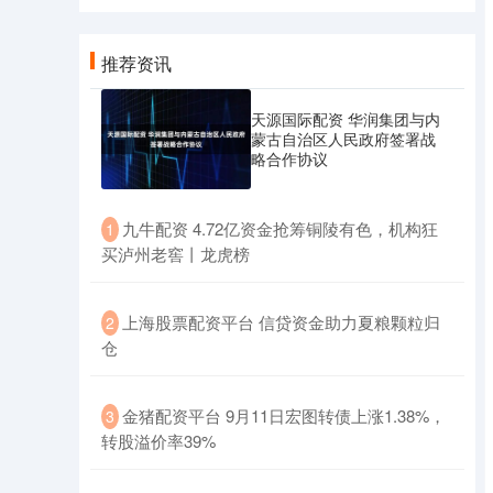
推荐资讯
天源国际配资 华润集团与内
蒙古自治区人民政府签署战
略合作协议
​九牛配资 4.72亿资金抢筹铜陵有色，机构狂
1
买泸州老窖丨龙虎榜
​上海股票配资平台 信贷资金助力夏粮颗粒归
2
仓
​金猪配资平台 9月11日宏图转债上涨1.38%，
3
转股溢价率39%