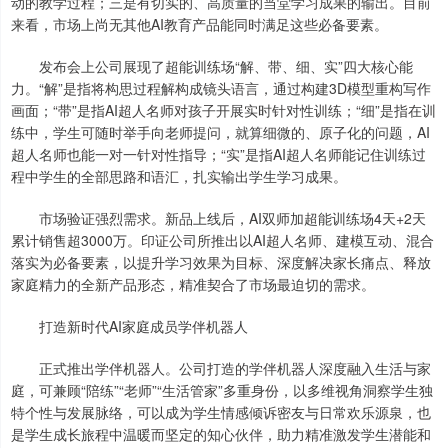
动的教学过程；三是有切实的、高质量的当堂学习成果的输出。目前
来看，市场上尚无其他AI教育产品能同时满足这些必备要素。
发布会上公司展现了超能训练场“解、带、细、实”四大核心能
力。“解”是指将构思过程解构成镜头语言，通过构建3D模型重构写作
画面；“带”是指AI超人名师对孩子开展实时针对性训练；“细”是指在训
练中，学生可随时举手向老师提问，就算细微的、原子化的问题，AI
超人名师也能一对一针对性指导；“实”是指AI超人名师能记住训练过
程中学生的全部思路和语汇，扎实输出学生学习成果。
市场验证强烈需求。新品上线后，AI双师加超能训练场4天+2天
累计销售超3000万。印证公司所推出以AI超人名师、建模互动、混合
落实为必备要素，以提升学习效果为目标、深度解决家长痛点、释放
家庭精力的全新产品形态，精准契合了市场最迫切的需求。
打造新时代AI家庭成员学伴机器人
正式推出学伴机器人。公司打造的学伴机器人深度融入生活与家
庭，可兼顾“陪练”“老师”“生活管家”多重身份，以多维视角洞察学生独
特个性与发展脉络，可以成为学生情感倾诉密友与日常欢乐源泉，也
是学生成长旅程中温暖而坚定的知心伙伴，助力精准激发学生潜能和