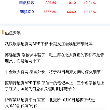
国债指数
229.69
+0.10
+0.04%
期指IC0
7877.80
+164.40
+2.13%
热点资讯
武汉股票配资网APP下载 长期炎症会唤醒癌细胞吗
博远配资 别被课本骗了！毛主席在北大真正的职称不是管
理员，而是这两个字
中金辰大官网 泰国外长：将于24日与柬方商讨停火细节
恒瑞行配资APP下载 邵佳一的笔记本上，三个名字被划上
了红叉，国足为何总在关键时刻掉链子？
沪深策略配资平台 官宣！北交所10月9日起将正式进
入“920新代码”时代