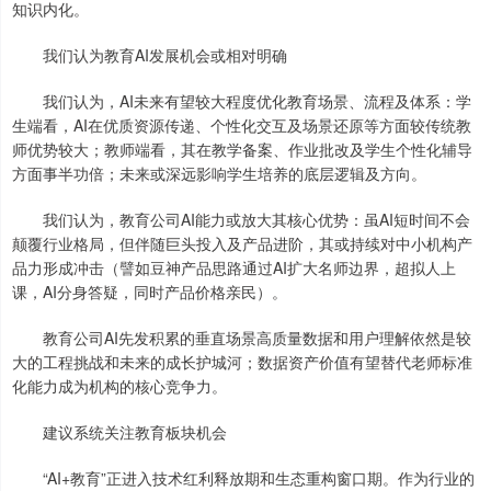
知识内化。
我们认为教育AI发展机会或相对明确
我们认为，AI未来有望较大程度优化教育场景、流程及体系：学
生端看，AI在优质资源传递、个性化交互及场景还原等方面较传统教
师优势较大；教师端看，其在教学备案、作业批改及学生个性化辅导
方面事半功倍；未来或深远影响学生培养的底层逻辑及方向。
我们认为，教育公司AI能力或放大其核心优势：虽AI短时间不会
颠覆行业格局，但伴随巨头投入及产品进阶，其或持续对中小机构产
品力形成冲击（譬如豆神产品思路通过AI扩大名师边界，超拟人上
课，AI分身答疑，同时产品价格亲民）。
教育公司AI先发积累的垂直场景高质量数据和用户理解依然是较
大的工程挑战和未来的成长护城河；数据资产价值有望替代老师标准
化能力成为机构的核心竞争力。
建议系统关注教育板块机会
“AI+教育”正进入技术红利释放期和生态重构窗口期。作为行业的