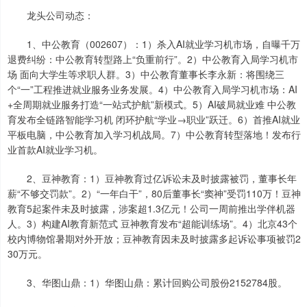
龙头公司动态：
1、中公教育（002607）：1）杀入AI就业学习机市场，自曝千万
退费纠纷：中公教育转型路上“负重前行”。2）中公教育入局学习机市
场 面向大学生等求职人群。3）中公教育董事长李永新：将围绕三
个“一”工程推进就业服务业务发展。4）中公教育入局学习机市场：AI
+全周期就业服务打造“一站式护航”新模式。5）AI破局就业难 中公教
育发布全链路智能学习机 闭环护航“学业→职业”跃迁。6）首推AI就业
平板电脑，中公教育加入学习机战局。7）中公教育转型落地！发布行
业首款AI就业学习机。
2、豆神教育：1）豆神教育过亿诉讼未及时披露被罚，董事长年
薪“不够交罚款”。2）“一年白干”，80后董事长“窦神”受罚110万！豆神
教育5起案件未及时披露，涉案超1.3亿元！公司一周前推出学伴机器
人。3）构建AI教育新范式 豆神教育发布“超能训练场”。4）北京43个
校内博物馆暑期对外开放；豆神教育因未及时披露多起诉讼事项被罚2
30万元。
3、华图山鼎：1）华图山鼎：累计回购公司股份2152784股。