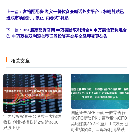
上一篇：
富裕配配资 遵义一餐饮商会喊话外卖平台：极端补贴已
造成市场混乱，停止“内卷式”补贴
下一篇：
361股票配资官网 申万菱信双利混合A,申万菱信双利混合
C: 申万菱信双利混合型证券投资基金基金经理变更公告
相关文章
国盛证券APP下载 一般零售行
江西股票配资平台 A股三大指数
业CFO薪资PK：百联股份CFO
收跌 创业板指跌超2% 近3800
吴珺涨薪39.8% 至111.6万元 公
只股上涨
司业绩双降、归母净利润暴跌