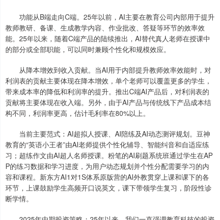
功能从B端走向C端。25年以前，AI主要在教育公司内部用于提升
教师教研、备课、生成教学内容、作业批改、答疑等环节的效率效
能。25年以来，随着C端产品的陆续推出，AI替代真人老师在授课中
的部分或全部职能，可以同时兼顾个性化和规模效应。
从降本增效到收入贡献。当AI用于内部提升教师效率效能时，对
利润表的贡献主要体现在降本增效，单个老师可以覆盖更多的学生，
带来成本率的降低和利润率的提升。推出C端AI产品后，对利润表的
贡献将主要体现在收入端。另外，由于AI产品与传统线下产品成本结
构不同，利润率更高，估计毛利率在80%以上。
当前主要范式：AI超拟人授课、AI陪练及AI动态测评规划。豆神
教育的“英语小王者”由AI老师提供个性化辅导、智能纠音和自适应练
习；超练作文由AI超人名师授课。粉笔的AI刷题系统班通过学生在AP
P的练习数据和学习进度，为用户动态规划并个性分配需要学习的内
容和课程。新东方AI1对1S体系原版营的AI外教贯穿上课和课下的各
环节，上课鼓励学生高频开口说英文，课下带领学生复习，阶段性诊
断学情。
2025年中期投资策略：25年以来，我们一直强调教育科技的投资