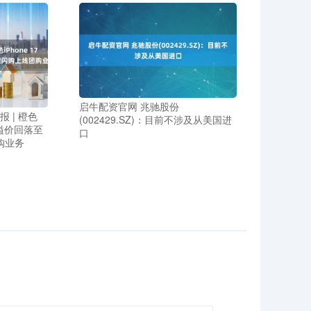
启牛配资官网 兆驰股份
 | 橙色
(002429.SZ)：目前不涉及从美国进
转售溢价回落至
口
购业务