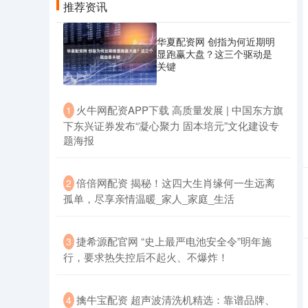
推荐资讯
华夏配资网 创指为何近期明
显跑赢大盘？这三个驱动是
关键
​火牛网配资APP下载 高质量发展 | 中国东方旗
1
下东兴证券发布“凝心聚力 固本培元”文化建设专
题海报
​倍倍网配资 揭秘！这四大生肖缘何一生远离
2
孤单，尽享亲情温暖_家人_家庭_生活
​捷希源配官网 “史上最严电池安全令”明年施
3
行，要求热失控后不起火、不爆炸！
​擒牛宝配资 超声波清洗机精选：靠谱品牌、
4