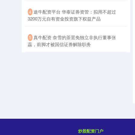
​途牛配资平台 华泰证券资管：拟用不超过
4
3200万元自有资金投资旗下权益产品
​真牛配资 奈雪的茶罢免独立非执行董事张
5
蕊，前脚才被国信证券解除职务
炒股配资门户